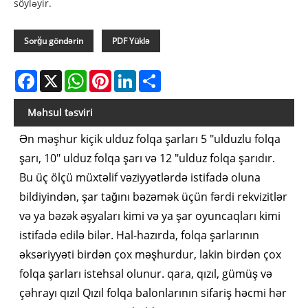
söyləyir.
Sorğu göndərin
PDF Yüklə
Facebook
X
WhatsApp
Pinterest
LinkedIn
Share
Məhsul təsviri
Ən məşhur kiçik ulduz folqa şarları 5 "ulduzlu folqa
şarı, 10" ulduz folqa şarı və 12 "ulduz folqa şarıdır.
Bu üç ölçü müxtəlif vəziyyətlərdə istifadə oluna
bildiyindən, şar tağını bəzəmək üçün fərdi rekvizitlər
və ya bəzək əşyaları kimi və ya şar oyuncaqları kimi
istifadə edilə bilər. Hal-hazırda, folqa şarlarının
əksəriyyəti birdən çox məşhurdur, lakin birdən çox
folqa şarları istehsal olunur. qara, qızıl, gümüş və
çəhrayı qızıl Qızıl folqa balonlarının sifariş həcmi hər