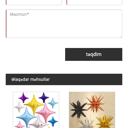
təqdim
Əlaqədar məhsullar