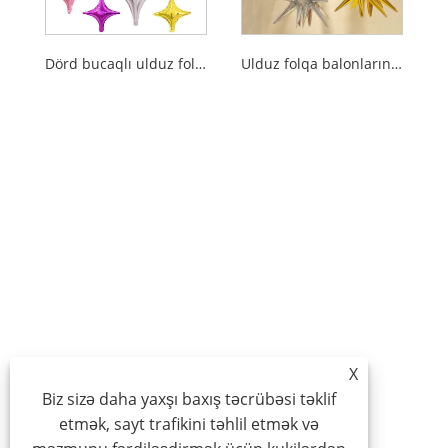
Dörd bucaqlı ulduz folqa balonları
Ulduz folqa balonlarını partlatmaq
X
Biz sizə daha yaxşı baxış təcrübəsi təklif
etmək, sayt trafikini təhlil etmək və