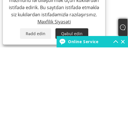
məzmunu fərdiləşdirmək üçün kukilərdən
istifadə edirik. Bu saytdan istifadə etməklə
siz kukilərdən istifadəmizlə razılaşırsınız.
Məxfilik Siyasəti
Rədd edin
Qəbul edin
Online Service
+86-18931392546
borunfactory@163.com