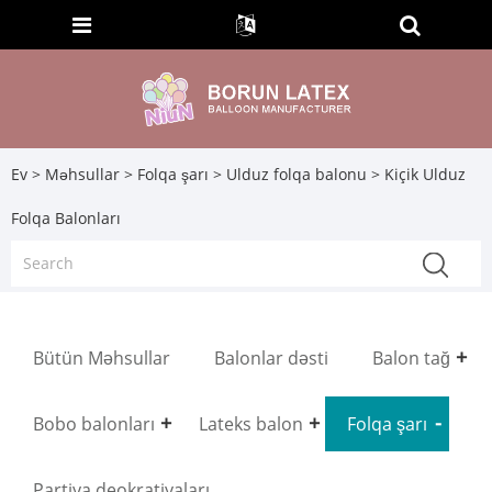
Ev
>
Məhsullar
>
Folqa şarı
>
Ulduz folqa balonu
> Kiçik Ulduz
Folqa Balonları
Bütün Məhsullar
Balonlar dəsti
Balon tağ
Bobo balonları
Lateks balon
Folqa şarı
Partiya deokratiyaları