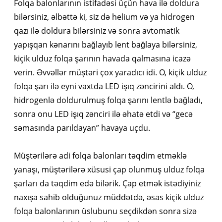
Folqa balonlarının istifadəsi üçün hava ilə doldura
bilərsiniz, əlbəttə ki, siz də helium və ya hidrogen
qazı ilə doldura bilərsiniz və sonra avtomatik
yapışqan kənarını bağlayıb lent bağlaya bilərsiniz,
kiçik ulduz folqa şarının havada qalmasına icazə
verin. Əvvəllər müştəri çox yaradıcı idi. O, kiçik ulduz
folqa şarı ilə eyni vaxtda LED işıq zəncirini aldı. O,
hidrogenlə doldurulmuş folqa şarını lentlə bağladı,
sonra onu LED işıq zənciri ilə əhatə etdi və “gecə
səmasında parıldayan” havaya uçdu.
Müştərilərə adi folqa balonları təqdim etməklə
yanaşı, müştərilərə xüsusi çap olunmuş ulduz folqa
şarları da təqdim edə bilərik. Çap etmək istədiyiniz
naxışa sahib olduğunuz müddətdə, əsas kiçik ulduz
folqa balonlarının üslubunu seçdikdən sonra sizə