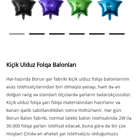
Kiçik Ulduz Folqa Balonları
Hal-hazırda Borun şar fabriki kiçik ulduz folqa balonlarının
əsas istehsalçılarından biri olmaqla yanaşı, həm də ən
dolğun rəng və standart ölçülərdə şarların tədarükçüsüdür.
Kiçik ulduz folqa şarı folqa materialından hazırlanır və
kənarı qəlib sabitləndikdən sonra möhürlənir. Hər gün
Borun Balon fabriki, normal lateks balon istehsalında 2W ilə
30.000 folqa şarları istehsal edəcək, buna görə də bir çox
müştəri Çində ən əhatəli şar istehsalçısı olduğumuzu