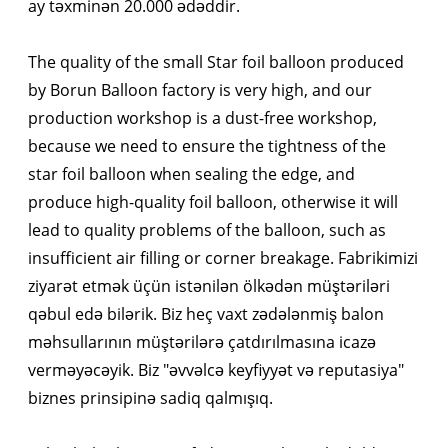
ay təxminən 20.000 ədəddir.
The quality of the small Star foil balloon produced
by Borun Balloon factory is very high, and our
production workshop is a dust-free workshop,
because we need to ensure the tightness of the
star foil balloon when sealing the edge, and
produce high-quality foil balloon, otherwise it will
lead to quality problems of the balloon, such as
insufficient air filling or corner breakage. Fabrikimizi
ziyarət etmək üçün istənilən ölkədən müştəriləri
qəbul edə bilərik. Biz heç vaxt zədələnmiş balon
məhsullarının müştərilərə çatdırılmasına icazə
verməyəcəyik. Biz "əvvəlcə keyfiyyət və reputasiya"
biznes prinsipinə sadiq qalmışıq.