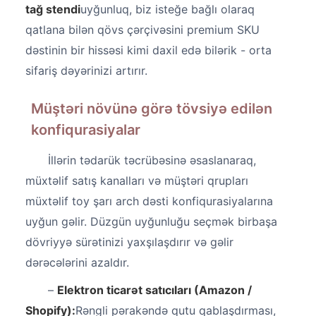
tağ stendi
uyğunluq, biz isteğe bağlı olaraq
qatlana bilən qövs çərçivəsini premium SKU
dəstinin bir hissəsi kimi daxil edə bilərik - orta
sifariş dəyərinizi artırır.
Müştəri növünə görə tövsiyə edilən
konfiqurasiyalar
İllərin tədarük təcrübəsinə əsaslanaraq,
müxtəlif satış kanalları və müştəri qrupları
müxtəlif toy şarı arch dəsti konfiqurasiyalarına
uyğun gəlir. Düzgün uyğunluğu seçmək birbaşa
dövriyyə sürətinizi yaxşılaşdırır və gəlir
dərəcələrini azaldır.
–
Elektron ticarət satıcıları (Amazon /
Shopify):
Rəngli pərakəndə qutu qablaşdırması,