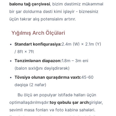
balonu tağ çərçivəsi
, bizim dəstimiz mükəmməl
bir şar doldurma dəsti kimi işləyir - biznesiniz
üçün təkrar alış potensialını artırır.
Yığılmış Arch Ölçüləri
Standart konfiqurasiya:
2.4m (W) × 2.1m (Y)
/ 8ft × 7ft
Tənzimlənən diapazon:
1.8m – 3m eni
(balon sıxlığını dəyişdirərək)
Tövsiyə olunan quraşdırma vaxtı:
45-60
dəqiqə (2 nəfər)
Bu ölçü ən populyar istifadə halları üçün
optimallaşdırılmışdır:
toy qəbulu şar arch
girişlər,
sevimli masa fonları və foto kabinə sahələri.