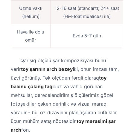
Üzmə vaxtı
12-16 saat (standart); 24+ saat
(helium)
(Hi-Float müalicəsi ilə)
Hava ilə dolu
Evdə 5-7 gün
ömür
Qarışıq ölçülü şar kompozisiyası bunu
verir
toy şarının arch bəzəyi
ki, onun imzası tam,
üzvi görünüş. Tək ölçüdən fərqli olaraq
toy
balonu çələng tağı
düz və vahid görünən
məhsullar, dərəcələndirilmiş ölçülərimiz gözəl
fotoşəkillər çəkən dərinlik və vizual maraq
yaradır - bu, öz dizaynını planlaşdıran cütlüklər
üçün mühüm satış nöqtəsidir.
toy mərasimi şar
arch
fon.