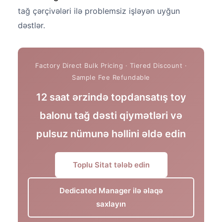
tağ çərçivələri ilə problemsiz işləyən uyğun
dəstlər.
12 saat ərzində topdansatış toy
balonu tağ dəsti qiymətləri və
pulsuz nümunə həllini əldə edin
Toplu Sitat tələb edin
Dedicated Manager ilə əlaqə
saxlayın