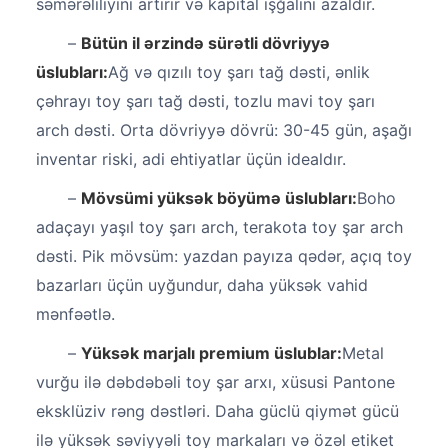
səmərəliliyini artırır və kapital işğalını azaldır.
–
Bütün il ərzində sürətli dövriyyə
üslubları:
Ağ və qızılı toy şarı tağ dəsti, ənlik
çəhrayı toy şarı tağ dəsti, tozlu mavi toy şarı
arch dəsti. Orta dövriyyə dövrü: 30-45 gün, aşağı
inventar riski, adi ehtiyatlar üçün idealdır.
–
Mövsümi yüksək böyümə üslubları:
Boho
adaçayı yaşıl toy şarı arch, terakota toy şar arch
dəsti. Pik mövsüm: yazdan payıza qədər, açıq toy
bazarları üçün uyğundur, daha yüksək vahid
mənfəətlə.
–
Yüksək marjalı premium üslublar:
Metal
vurğu ilə dəbdəbəli toy şar arxı, xüsusi Pantone
eksklüziv rəng dəstləri. Daha güclü qiymət gücü
ilə yüksək səviyyəli toy markaları və özəl etiket