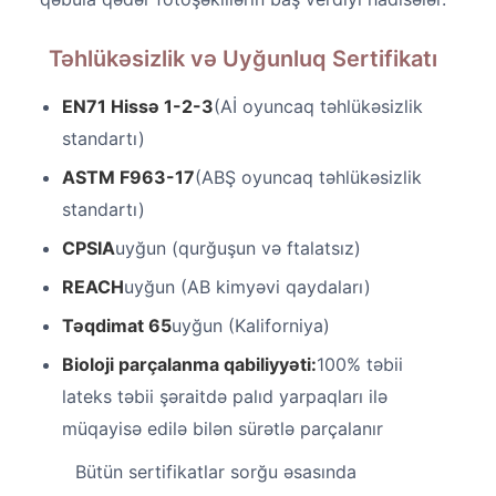
Təhlükəsizlik və Uyğunluq Sertifikatı
EN71 Hissə 1-2-3
(Aİ oyuncaq təhlükəsizlik
standartı)
ASTM F963-17
(ABŞ oyuncaq təhlükəsizlik
standartı)
CPSIA
uyğun (qurğuşun və ftalatsız)
REACH
uyğun (AB kimyəvi qaydaları)
Təqdimat 65
uyğun (Kaliforniya)
Bioloji parçalanma qabiliyyəti:
100% təbii
lateks təbii şəraitdə palıd yarpaqları ilə
müqayisə edilə bilən sürətlə parçalanır
Bütün sertifikatlar sorğu əsasında