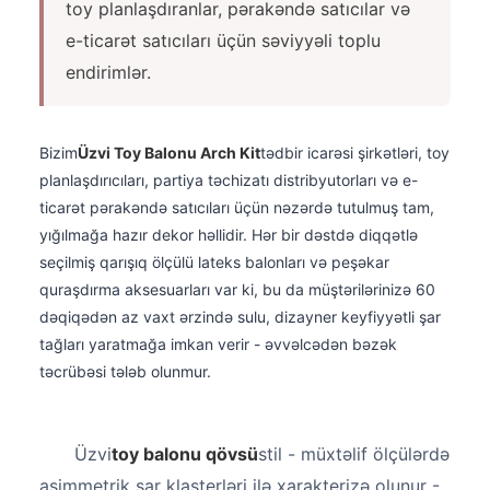
toy planlaşdıranlar, pərakəndə satıcılar və
e-ticarət satıcıları üçün səviyyəli toplu
endirimlər.
Bizim
Üzvi Toy Balonu Arch Kit
tədbir icarəsi şirkətləri, toy
planlaşdırıcıları, partiya təchizatı distribyutorları və e-
ticarət pərakəndə satıcıları üçün nəzərdə tutulmuş tam,
yığılmağa hazır dekor həllidir. Hər bir dəstdə diqqətlə
seçilmiş qarışıq ölçülü lateks balonları və peşəkar
quraşdırma aksesuarları var ki, bu da müştərilərinizə 60
dəqiqədən az vaxt ərzində sulu, dizayner keyfiyyətli şar
tağları yaratmağa imkan verir - əvvəlcədən bəzək
təcrübəsi tələb olunmur.
Üzvi
toy balonu qövsü
stil - müxtəlif ölçülərdə
asimmetrik şar klasterləri ilə xarakterizə olunur -