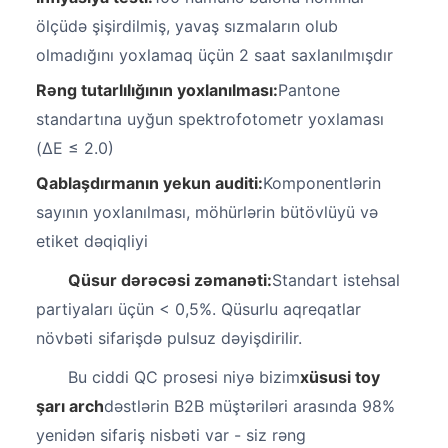
ölçüdə şişirdilmiş, yavaş sızmaların olub
olmadığını yoxlamaq üçün 2 saat saxlanılmışdır
Rəng tutarlılığının yoxlanılması:
Pantone
standartına uyğun spektrofotometr yoxlaması
(ΔE ≤ 2.0)
Qablaşdırmanın yekun auditi:
Komponentlərin
sayının yoxlanılması, möhürlərin bütövlüyü və
etiket dəqiqliyi
Qüsur dərəcəsi zəmanəti:
Standart istehsal
partiyaları üçün < 0,5%. Qüsurlu aqreqatlar
növbəti sifarişdə pulsuz dəyişdirilir.
Bu ciddi QC prosesi niyə bizim
xüsusi toy
şarı arch
dəstlərin B2B müştəriləri arasında 98%
yenidən sifariş nisbəti var - siz rəng