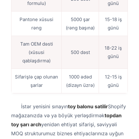
formulu)
günü
Pantone xüsusi
5000 şar
15-18 iş
rəng
(rəng başına)
günü
Tam OEM dəsti
18-22 iş
(xüsusi
500 dəst
günü
qablaşdırma)
Sifarişlə çap olunan
1000 ədəd
12-15 iş
şarlar
(dizayn üzrə)
günü
İstər yenisini sınayın
toy balonu satilir
Shopify
mağazanızda və ya böyük yerləşdirmək
topdan
toy şarı arch
yenidən ehtiyat sifarişi, səviyyəli
MOQ strukturumuz biznes ehtiyaclarınıza uyğun