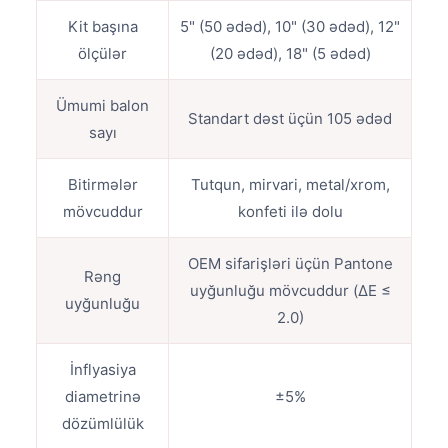
Kit başına
5" (50 ədəd), 10" (30 ədəd), 12"
ölçülər
(20 ədəd), 18" (5 ədəd)
Ümumi balon
Standart dəst üçün 105 ədəd
sayı
Bitirmələr
Tutqun, mirvari, metal/xrom,
mövcuddur
konfeti ilə dolu
OEM sifarişləri üçün Pantone
Rəng
uyğunluğu mövcuddur (ΔE ≤
uyğunluğu
2.0)
İnflyasiya
diametrinə
±5%
dözümlülük