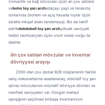
(romantik və bağ mövzuları üçün ən çox satılan)
və
boho toy şarı arch
adaçayı yaşıl və terakota
tonlarında (bohem və açıq havada toylar üçün
sürətlə inkişaf edən tendensiya). Biz də təklif
edirik
dəbdəbəli toy şarı arch
yüksək səviyyəli
tədbir təchizatçıları üçün xrom metal vurğu ilə
dəstlər.
Ən çox satılan mövzular və inventar
dövriyyəsi arayışı
2000-dən çox qlobal B2B müştərisinin faktiki
satış məlumatlarına əsaslanaraq, müxtəlif toy şarı
qövsü mövzularının müxtəlif dövriyyə dövrləri və
mənfəət səviyyələri var. Düzgün məhsul
qarışığının seçilməsi birbaşa inventarınızın