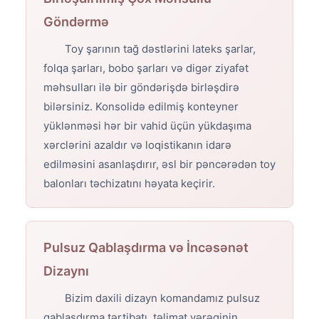
Göndərmə
Toy şarının tağ dəstlərini lateks şarlar,
folqa şarları, bobo şarları və digər ziyafət
məhsulları ilə bir göndərişdə birləşdirə
bilərsiniz. Konsolidə edilmiş konteyner
yüklənməsi hər bir vahid üçün yükdaşıma
xərclərini azaldır və loqistikanın idarə
edilməsini asanlaşdırır, əsl bir pəncərədən toy
balonları təchizatını həyata keçirir.
Pulsuz Qablaşdırma və İncəsənət
Dizaynı
Bizim daxili dizayn komandamız pulsuz
qablaşdırma tərtibatı, təlimat vərəqinin