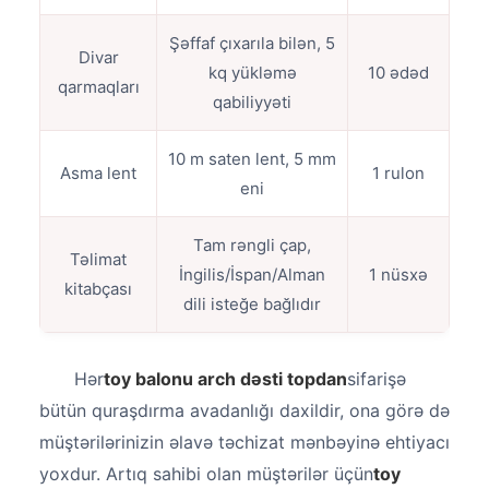
Şəffaf çıxarıla bilən, 5
Divar
kq yükləmə
10 ədəd
qarmaqları
qabiliyyəti
10 m saten lent, 5 mm
Asma lent
1 rulon
eni
Tam rəngli çap,
Təlimat
İngilis/İspan/Alman
1 nüsxə
kitabçası
dili isteğe bağlıdır
Hər
toy balonu arch dəsti topdan
sifarişə
bütün quraşdırma avadanlığı daxildir, ona görə də
müştərilərinizin əlavə təchizat mənbəyinə ehtiyacı
yoxdur. Artıq sahibi olan müştərilər üçün
toy