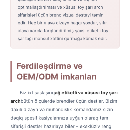
optimallaşdırılması və xüsusi toy şarı arch
sifarişləri üçün brend vizual dəstəyi təmin
edir. Heç bir əlavə dizayn haqqı yoxdur, sıfır
əlavə xərclə fərqləndirilmiş şəxsi etiketli toy
şar tağı məhsul xəttini qurmağa kömək edir.
Fərdiləşdirmə və
OEM/ODM imkanları
Biz ixtisaslaşırıq
ağ etiketli və xüsusi toy şarı
arch
bütün ölçülərdə brendlər üçün dəstlər. Bizim
daxili dizayn və mühəndislik komandamız sizin
dəqiq spesifikasiyalarınıza uyğun olaraq tam
sifarişli dəstlər hazırlaya bilər – eksklüziv rəng