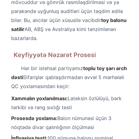
mövcuddur və gömrük rəsmiləşdirilməsi və ya
pərakəndə uyğunluq auditləri üçün təqdim edilə
bilər. Bu, alıcılar üçün xüsusilə vacibdir
toy balonu
satilir
AB, ABŞ və Avstraliya kimi tənzimlənən
bazarlarda.
Keyfiyyətə Nəzarət Prosesi
Hər bir istehsal partiyamız
toplu toy şarı arch
dəsti
Sifarişlər qablaşdırmadan əvvəl 5 mərhələli
QC yoxlamasından keçir:
Xammalın yoxlanılması:
Lateksin özlülüyü, bərk
tərkibi və rəng sıxlığı testi
Prosesdə yoxlama:
Balon nümunəsi üçün 3
nöqtədə divar qalınlığının ölçülməsi
İnflyasiya testi:
100 nümunə balonu nominal