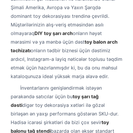
Şimali Amerika, Avropa və Yaxın Şərqdə
dominant toy dekorasiyası trendinə çevrildi.
Müştərilərinizin alış-veriş etməsindən asılı
olmayaraq
DIY toy şarı arch
onların həyət
mərasimi və ya mənbə üçün dəst
toy balon arch
təchizatı
onların tədbir biznesi üçün dəstimiz
ardıcıl, Instagram-a layiq nəticələr toplusu təqdim
etmək üçün hazırlanmışdır ki, bu da onu məhsul
kataloqunuza ideal yüksək marja əlavə edir.
İnventarlarını genişləndirmək istəyən
pərakəndə satıcılar üçün bu
toy şarı tağ
dəsti
digər toy dekorasiya xətləri ilə gözəl
birləşən ən yaxşı performans göstərən SKU-dur.
Hadisə icarəsi şirkətləri də bizi çox sevir
toy
balonu tağ stendi
bazarda olan əksər standart