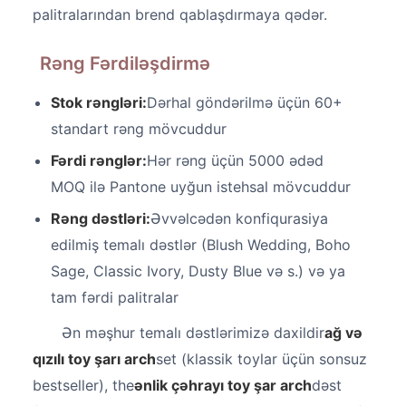
palitralarından brend qablaşdırmaya qədər.
Rəng Fərdiləşdirmə
Stok rəngləri:
Dərhal göndərilmə üçün 60+
standart rəng mövcuddur
Fərdi rənglər:
Hər rəng üçün 5000 ədəd
MOQ ilə Pantone uyğun istehsal mövcuddur
Rəng dəstləri:
Əvvəlcədən konfiqurasiya
edilmiş temalı dəstlər (Blush Wedding, Boho
Sage, Classic Ivory, Dusty Blue və s.) və ya
tam fərdi palitralar
Ən məşhur temalı dəstlərimizə daxildir
ağ və
qızılı toy şarı arch
set (klassik toylar üçün sonsuz
bestseller), the
ənlik çəhrayı toy şar arch
dəst