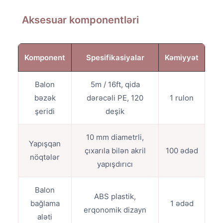
Aksesuar komponentləri
Komponent
Spesifikasiyalar
Kəmiyyət
Balon
5m / 16ft, qida
bəzək
dərəcəli PE, 120
1 rulon
şeridi
deşik
10 mm diametrli,
Yapışqan
çıxarıla bilən akril
100 ədəd
nöqtələr
yapışdırıcı
Balon
ABS plastik,
bağlama
1 ədəd
erqonomik dizayn
aləti