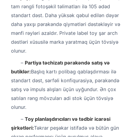
tam rəngli fotoşəkil təlimatları ilə 105 ədəd
standart dəst. Daha yüksək qəbul edilən dəyər
daha yaxşı pərakəndə qiymətləri dəstəkləyir və
mənfi rəyləri azaldır. Private label toy şar arch
dəstləri xüsusilə marka yaratmaq üçün tövsiyə
olunur.
–
Partiya təchizatı pərakəndə satış və
butiklər:
Başlıq kartı polibag qablaşdırması ilə
standart dəst, sərfəli konfiqurasiya, pərakəndə
satış və impuls alışları üçün uyğundur. Ən çox
satılan rəng mövzuları adi stok üçün tövsiyə
olunur.
–
Toy planlaşdırıcıları və tədbir icarəsi
şirkətləri:
Təkrar peşəkar istifadə və bütün gün
ekran performansı üçün qurulmuş əlavə