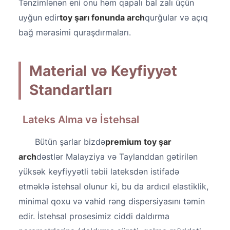
Tənzimlənən eni onu həm qapalı bal zalı üçün
uyğun edir
toy şarı fonunda arch
qurğular və açıq
bağ mərasimi quraşdırmaları.
Material və Keyfiyyət
Standartları
Lateks Alma və İstehsal
Bütün şarlar bizdə
premium toy şar
arch
dəstlər Malayziya və Taylanddan gətirilən
yüksək keyfiyyətli təbii lateksdən istifadə
etməklə istehsal olunur ki, bu da ardıcıl elastiklik,
minimal qoxu və vahid rəng dispersiyasını təmin
edir. İstehsal prosesimiz ciddi daldırma