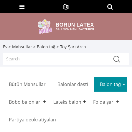
Ev
>
Məhsullar
>
Balon tağ
> Toy Şarı Arch
Bütün Məhsullar
Balonlar dəsti
Balon tağ
Bobo balonları
Lateks balon
Folqa şarı
Partiya deokratiyaları