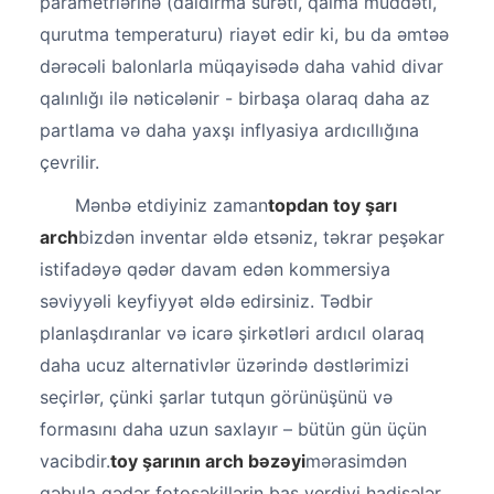
parametrlərinə (daldırma sürəti, qalma müddəti,
qurutma temperaturu) riayət edir ki, bu da əmtəə
dərəcəli balonlarla müqayisədə daha vahid divar
qalınlığı ilə nəticələnir - birbaşa olaraq daha az
partlama və daha yaxşı inflyasiya ardıcıllığına
çevrilir.
Mənbə etdiyiniz zaman
topdan toy şarı
arch
bizdən inventar əldə etsəniz, təkrar peşəkar
istifadəyə qədər davam edən kommersiya
səviyyəli keyfiyyət əldə edirsiniz. Tədbir
planlaşdıranlar və icarə şirkətləri ardıcıl olaraq
daha ucuz alternativlər üzərində dəstlərimizi
seçirlər, çünki şarlar tutqun görünüşünü və
formasını daha uzun saxlayır – bütün gün üçün
vacibdir.
toy şarının arch bəzəyi
mərasimdən
qəbula qədər fotoşəkillərin baş verdiyi hadisələr.