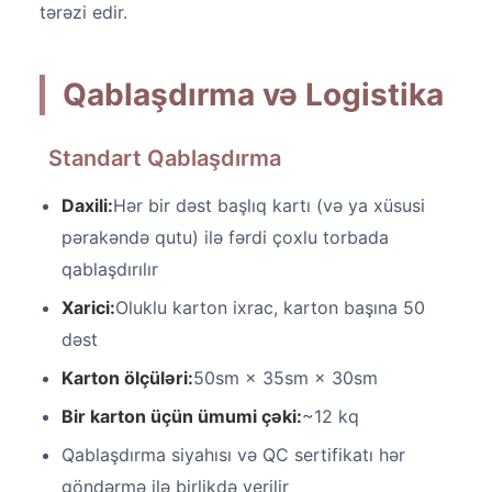
tərəzi edir.
Qablaşdırma və Logistika
Standart Qablaşdırma
Daxili:
Hər bir dəst başlıq kartı (və ya xüsusi
pərakəndə qutu) ilə fərdi çoxlu torbada
qablaşdırılır
Xarici:
Oluklu karton ixrac, karton başına 50
dəst
Karton ölçüləri:
50sm × 35sm × 30sm
Bir karton üçün ümumi çəki:
~12 kq
Qablaşdırma siyahısı və QC sertifikatı hər
göndərmə ilə birlikdə verilir