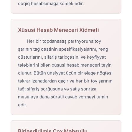
dəqiq hesablamağa kömək edir.
Xüsusi Hesab Meneceri Xidməti
Hər bir topdansatış partnyoruna toy
şarının tağ dəstinin spesifikasiyalarını, rəng
düsturlarını, sifariş tarixçəsini və keyfiyyət
tələblərini bilən xüsusi hesab meneceri təyin
olunur. Bütün ünsiyyət üçün bir əlaqə nöqtəsi
təkrar izahatlardan qaçır və hər bir toy şarının
tağı sifariş sorğusuna və satış sonrası
məsələyə daha sürətli cavab verməyi təmin
edir.
Birləşdirilmiş Çox Məhsullu