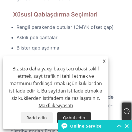
Xüsusi Qablaşdırma Seçimləri
Rəngli pərakəndə qutular (CMYK ofset çap)
Askılı poli çantalar
Blister qablaşdırma
Ekoloji cəhətdən təmiz kraft kağız
X
variantları
Biz sizə daha yaxşı baxış təcrübəsi təklif
etmək, sayt trafikini təhlil etmək və
Xüsusi insert kartları və marketinq
məzmunu fərdiləşdirmək üçün kukilərdən
materialları
istifadə edirik. Bu saytdan istifadə etməklə
Pərakəndə müştərilər üçün biz dizayn edə
siz kukilərdən istifadəmizlə razılaşırsınız.
Məxfilik Siyasəti
bilərik
toy balonu arch dəsti
rəf nümayişi və e-
ticarət qutusundan açılma təcrübələri üçün
Rədd edin
Qəbul edin
optimallaşdırılmış qablaşdırma. Topdansatış
Online Service
distribyutorları üçün SKU etiketinizlə düz qəhvəyi