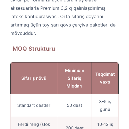
aksesuarlarla Premium 3,2 q qalınlaşdırılmış
lateks konfiqurasiyası. Orta sifariş dəyərini
artırmaq üçün toy şarı qövs çərçivə paketləri də
mövcuddur.
MOQ Strukturu
Minimum
Təqdimat
Sifariş növü
Sifariş
vaxtı
Miqdarı
3-5 iş
Standart dəstlər
50 dəst
günü
Fərdi rəng (stok
10-12 iş
200 dəst