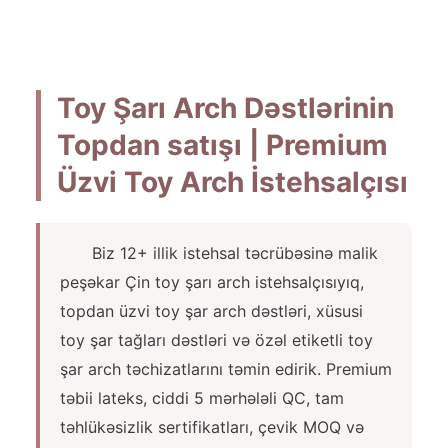
Toy Şarı Arch Dəstlərinin
Topdan satışı | Premium
Üzvi Toy Arch İstehsalçısı
Biz 12+ illik istehsal təcrübəsinə malik
peşəkar Çin toy şarı arch istehsalçısıyıq,
topdan üzvi toy şar arch dəstləri, xüsusi
toy şar tağları dəstləri və özəl etiketli toy
şar arch təchizatlarını təmin edirik. Premium
təbii lateks, ciddi 5 mərhələli QC, tam
təhlükəsizlik sertifikatları, çevik MOQ və