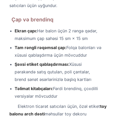
satıcıları üçün uyğundur.
Çap və brendinq
Ekran çapı:
Hər balon üçün 2 rəngə qədər,
maksimum çap sahəsi 15 sm × 15 sm
Tam rəngli rəqəmsal çap:
Folqa balonları və
xüsusi qablaşdırma üçün mövcuddur
Şəxsi etiket qablaşdırması:
Xüsusi
pərakəndə satış qutuları, poli çantalar,
brend sənət əsərlərinizlə başlıq kartları
Təlimat kitabçaları:
Fərdi brendinq, çoxdilli
versiyalar mövcuddur
Elektron ticarət satıcıları üçün, özəl etiket
toy
balonu arch dəsti
məhsullar toy dekoru