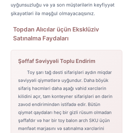
uyğunsuzluğu və ya son müştərilərin keyfiyyət
şikayətləri ilə məşğul olmayacaqsınız.
Topdan Alıcılar üçün Eksklüziv
Satınalma Faydaları
Şəffaf Səviyyəli Toplu Endirim
Toy şarı tağ dəsti sifarişləri aydın miqdar
səviyyəli qiymətlərə uyğundur. Daha böyük
sifariş həcmləri daha aşağı vahid xərclərin
kilidini açır, tam konteyner sifarişləri ən dərin
zavod endirimindən istifadə edir. Bütün
qiymət qaydaları heç bir gizli rüsum olmadan
şəffafdır və hər bir toy balon arch SKU üçün
mənfəət marjasını və satınalma xərclərini