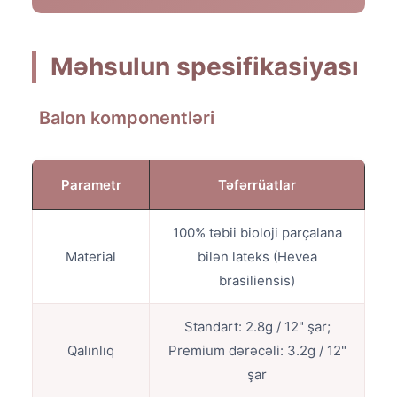
Məhsulun spesifikasiyası
Balon komponentləri
Parametr
Təfərrüatlar
100% təbii bioloji parçalana
Material
bilən lateks (Hevea
brasiliensis)
Standart: 2.8g / 12" şar;
Qalınlıq
Premium dərəcəli: 3.2g / 12"
şar