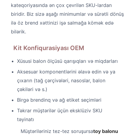
kateqoriyasında ən çox çevrilən SKU-lardan
biridir. Biz sizə aşağı minimumlar və sürətli dönüş
ilə öz brend xəttinizi işə salmağa kömək edə
bilərik.
Kit Konfiqurasiyası OEM
Xüsusi balon ölçüsü qarışıqları və miqdarları
Aksesuar komponentlərini əlavə edin və ya
çıxarın (tağ çərçivələri, nasoslar, balon
çəkiləri və s.)
Birgə brendinq və ağ etiket seçimləri
Təkrar müştərilər üçün eksklüziv SKU
təyinatı
Müştəriləriniz tez-tez soruşursa
toy balonu