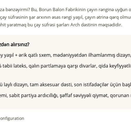
nıza bənzəyirmi? Bu, Borun Balon Fabrikinin çayın rənginə uyğun ol
 çay süfrəsinin şar arxının əsas rəngi yaşıl, çayın ətrinə qərq olmuş,
mühit yaratmaq bu çay süfrəsi şarları Arch dəstinin məqsədidir.
dən alırsınız?
ay yaşıl + ərik qatlı sxem, mədəniyyətdən ilhamlanmış dizay
 təbii lateks, qalın partlamaya qarşı divarlar, qida keyfiyyətl
ü laylı dizayn, tam aksesuar dəsti, son istifadəçilər üçün ba
mi, sabit partiya ardıcıllığı, şəffaf səviyyəli qiymət, qoruna
Configuration