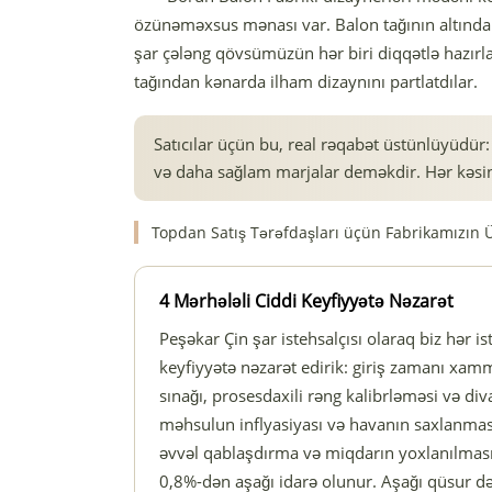
özünəməxsus mənası var. Balon tağının altındak
şar çələng qövsümüzün hər biri diqqətlə hazırlan
tağından kənarda ilham dizaynını partlatdılar.
Satıcılar üçün bu, real rəqabət üstünlüyüdü
və daha sağlam marjalar deməkdir. Hər kəsi
Topdan Satış Tərəfdaşları üçün Fabrikamızın Ü
4 Mərhələli Ciddi Keyfiyyətə Nəzarət
Peşəkar Çin şar istehsalçısı olaraq biz hər 
keyfiyyətə nəzarət edirik: giriş zamanı xamma
sınağı, prosesdaxili rəng kalibrləməsi və div
məhsulun inflyasiyası və havanın saxlanmas
əvvəl qablaşdırma və miqdarın yoxlanılması.
0,8%-dən aşağı idarə olunur. Aşağı qüsur də