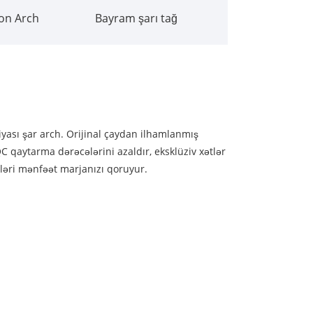
on Arch
Bayram şarı tağ
iyası şar arch. Orijinal çaydan ilhamlanmış
 qaytarma dərəcələrini azaldır, eksklüziv xətlər
ləri mənfəət marjanızı qoruyur.