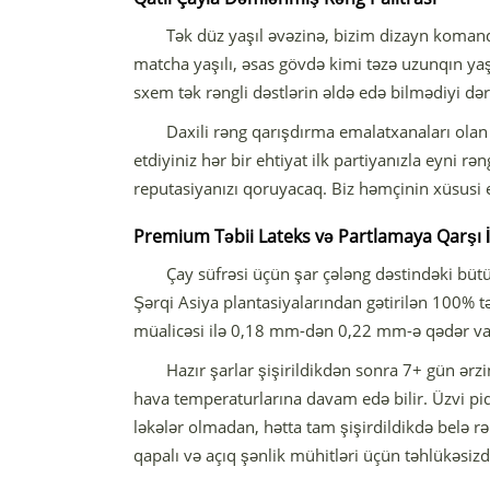
Tək düz yaşıl əvəzinə, bizim dizayn komand
matcha yaşılı, əsas gövdə kimi təzə uzunqın yaşıl
sxem tək rəngli dəstlərin əldə edə bilmədiyi dəri
Daxili rəng qarışdırma emalatxanaları olan b
etdiyiniz hər bir ehtiyat ilk partiyanızla eyni 
reputasiyanızı qoruyacaq. Biz həmçinin xüsusi 
Premium Təbii Lateks və Partlamaya Qarşı İ
Çay süfrəsi üçün şar çələng dəstindəki bü
Şərqi Asiya plantasiyalarından gətirilən 100% tə
müalicəsi ilə 0,18 mm-dən 0,22 mm-ə qədər vahi
Hazır şarlar şişirildikdən sonra 7+ gün ər
hava temperaturlarına davam edə bilir. Üzvi pi
ləkələr olmadan, hətta tam şişirdildikdə belə r
qapalı və açıq şənlik mühitləri üçün təhlükəsizd