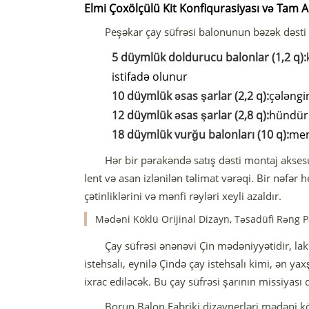
Elmi Çoxölçülü Kit Konfiqurasiyası və Tam 
Peşəkar çay süfrəsi balonunun bəzək dəsti t
5 düymlük doldurucu balonlar (1,2 q):
istifadə olunur
10 düymlük əsas şarlar (2,2 q):
çələngi
12 düymlük əsas şarlar (2,8 q):
hündürl
18 düymlük vurğu balonları (10 q):
mem
Hər bir pərakəndə satış dəsti montaj aksesu
lent və asan izlənilən təlimat vərəqi. Bir nəfər 
çətinliklərini və mənfi rəyləri xeyli azaldır.
Mədəni Köklü Orijinal Dizayn, Təsadüfi Rəng P
Çay süfrəsi ənənəvi Çin mədəniyyətidir, laki
istehsalı, eynilə Çində çay istehsalı kimi, ən ya
ixrac ediləcək. Bu çay süfrəsi şarının missiya
Borun Balon Fabriki dizaynerləri mədəni kök