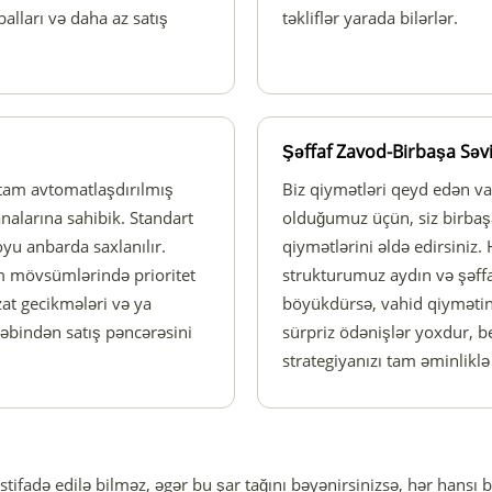
alları və daha az satış
təkliflər yarada bilərlər.
Şəffaf Zavod-Birbaşa Səv
iz tam avtomatlaşdırılmış
Biz qiymətləri qeyd edən va
nalarına sahibik. Standart
olduğumuz üçün, siz birbaş
oyu anbarda saxlanılır.
qiymətlərini əldə edirsiniz
m mövsümlərində prioritet
strukturumuz aydın və şəffaf
izat gecikmələri və ya
böyükdürsə, vahid qiymətiniz
əbindən satış pəncərəsini
sürpriz ödənişlər yoxdur, be
strategiyanızı tam əminliklə 
stifadə edilə bilməz, əgər bu şar tağını bəyənirsinizsə, hər hansı b