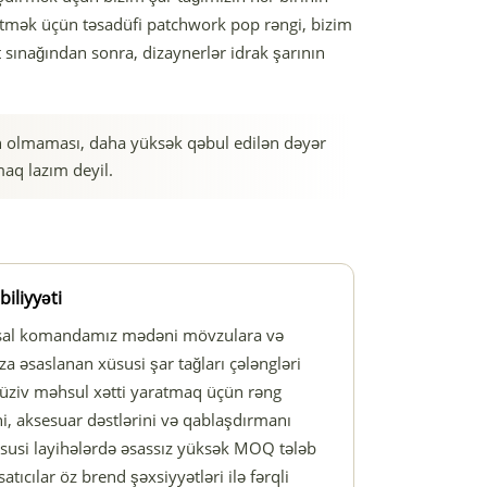
etmək üçün təsadüfi patchwork pop rəngi, bizim
t sınağından sonra, dizaynerlər idrak şarının
in olmaması, daha yüksək qəbul edilən dəyər
aq lazım deyil.
liyyəti
ehsal komandamız mədəni mövzulara və
za əsaslanan xüsusi şar tağları çələngləri
lüziv məhsul xətti yaratmaq üçün rəng
ini, aksesuar dəstlərini və qablaşdırmanı
xüsusi layihələrdə əsassız yüksək MOQ tələb
satıcılar öz brend şəxsiyyətləri ilə fərqli