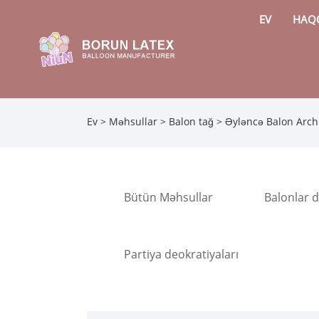
EV
HAQ
Ev
>
Məhsullar
>
Balon tağ
>
Əyləncə Balon Arch
Bütün Məhsullar
Balonlar d
Partiya deokratiyaları