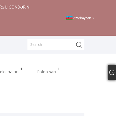
RĞU GÖNDƏRIN
Azərbaycan
teks balon
Folqa şarı