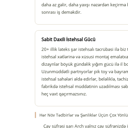
daha az gəlir, daha yaxşı nəzərdən keçirmə b
sonrası iş deməkdir.
Sabit Daxili İstehsal Gücü
20+ illik lateks şar istehsalı təcrübəsi ilə b
istehsal xətlərinə və xüsusi montaj emalatxa
dizaynlar böyük gündəlik yığım gücü ilə il b
Uzunmüddətli partnyorlar pik toy və bayra
istehsal sahələri əldə edirlər, beləliklə, təch
fabrikdə istehsal müddətinin uzadılması səb
heç vaxt qaçırmazsınız.
Hər Növ Tədbirlər və Şənliklər Üçün Çox Yönlü
Çay süfrəsi şarı Arch yalnız çay süfrənizdə i