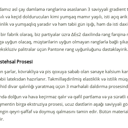
amız əsl çay dəmləmə rənglərinə əsaslanan 3 səviyyəli gradient to
ı və keçid doldurucuları kimi yumşaq mamır yaşılı, isti açıq ərik v
nlik və yumşaqlıq yaradır və həm təbii gün işığı, həm də isti daxil
ir fabrik olaraq, biz partiyalar üzrə ΔE≤2 daxilində rəng fərqinə n
rəngə uyğun olacaq, müştərilərin uyğun olmayan rənglərlə bağlı şika
eksklüziv palitralar üçün Pantone rəng uyğunluğunu dəstəkləyirik
stehsal Prosesi
tün şarlar, kövrəkliyə və pis qoxuya səbəb olan sənaye kalsium k
bii lateksdən hazırlanır. Təkmilləşdirilmiş elastiklik və istilik m
d divar qalınlığı yaratmaq üçün 3 mərhələli daldırma prosesindən
zində dolğun və hava keçirməz qalır və qəfil partlama və ya sürət
qmentin birgə ekstruziya prosesi, ucuz dəstlərin aşağı səviyyəli
əngin qeyri-şəffaf və doymuş qalmasını təmin edir. Bütün material
ir.