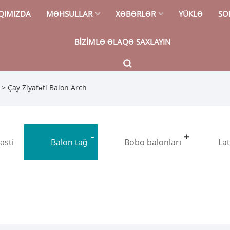
QIMIZDA
MƏHSULLAR
XƏBƏRLƏR
YÜKLƏ
SO
BIZIMLƏ ƏLAQƏ SAXLAYIN
> Çay Ziyafəti Balon Arch
əsti
Balon tağ
Bobo balonları
La