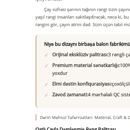
Çay süfrəsi şarının tağının rəngi sizin çayı
yaşıl rəngi insanları sakitləşdirəcək, necə ki, bu
rəngini gör, çayın ətrini dad. Sizin üçün təbii 
Niyə bu dizaynı birbaşa balon fabrikimiz
Orijinal eksklüziv palitrası:
3 rəngli ç
Premium material sənətkarlığı:
100%
yoxdur
Elmi dəstin konfiqurasiyası:
çoxölçül
Zavod zəmanəti:
4 mərhələli QC siste
Dərin Məhsul Təfərrüatları: Material, Craft & 
Qatlı Çayla Dəmlənmiş Rəng Palitrası