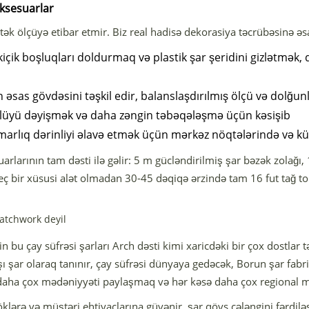
Aksesuarlar
ək ölçüyə etibar etmir. Biz real hadisə dekorasiya təcrübəsinə əsa
kiçik boşluqları doldurmaq və plastik şar şeridini gizlətm
n əsas gövdəsini təşkil edir, balanslaşdırılmış ölçü və dolğun
üyü dəyişmək və daha zəngin təbəqələşmə üçün kəsişib
arlıq dərinliyi əlavə etmək üçün mərkəz nöqtələrində və kün
arlarının tam dəsti ilə gəlir: 5 m gücləndirilmiş şar bəzək zolağı
heç bir xüsusi alət olmadan 30-45 dəqiqə ərzində tam 16 fut tağ top
atchwork deyil
n bu çay süfrəsi şarları Arch dəsti kimi xaricdəki bir çox dostlar 
xşı şar olaraq tanınır, çay süfrəsi dünyaya gedəcək, Borun şar fabri
sı daha çox mədəniyyəti paylaşmaq və hər kəsə daha çox regional m
lərə və müştəri ehtiyaclarına güvənir, şar qövs çələngini fərdilə