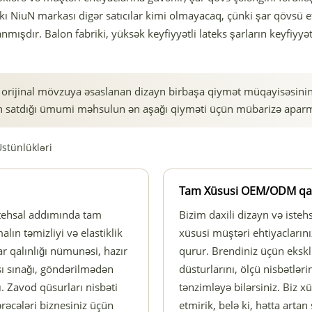
ı NiuN markası digər satıcılar kimi olmayacaq, çünki şar qövsü 
mışdır. Balon fabriki, yüksək keyfiyyətli lateks şarların keyfiyyə
r: orijinal mövzuya əsaslanan dizayn birbaşa qiymət müqayisəsin
n satdığı ümumi məhsulun ən aşağı qiyməti üçün mübarizə aparm
stünlükləri
Tam Xüsusi OEM/ODM qabi
istehsal addımında tam
Bizim daxili dizayn və ist
lın təmizliyi və elastiklik
xüsusi müştəri ehtiyaclarını
ar qalınlığı nümunəsi, hazır
qurur. Brendiniz üçün eksk
ı sınağı, göndərilmədən
düsturlarını, ölçü nisbətlər
 Zavod qüsurları nisbəti
tənzimləyə bilərsiniz. Biz 
rəcələri biznesiniz üçün
etmirik, belə ki, hətta artan 