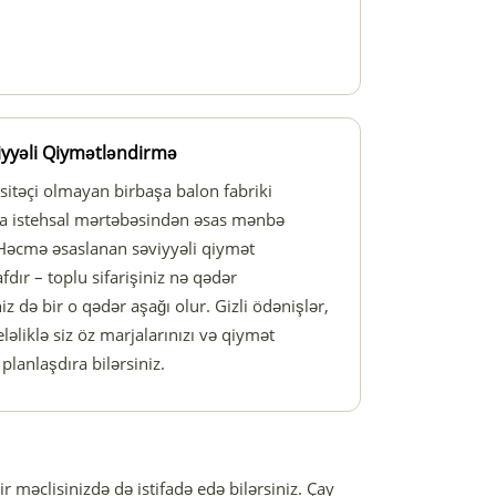
iyyəli Qiymətləndirmə
sitəçi olmayan birbaşa balon fabriki
a istehsal mərtəbəsindən əsas mənbə
. Həcmə əsaslanan səviyyəli qiymət
dır – toplu sifarişiniz nə qədər
 də bir o qədər aşağı olur. Gizli ödənişlər,
ləliklə siz öz marjalarınızı və qiymət
planlaşdıra bilərsiniz.
ir məclisinizdə də istifadə edə bilərsiniz. Çay