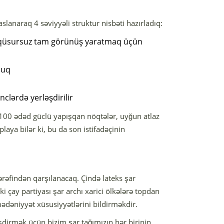
slanaraq 4 səviyyəli struktur nisbəti hazırladıq:
ək, qüsursuz tam görünüş yaratmaq üçün
luq
clərdə yerləşdirilir
, 100 ədəd güclü yapışqan nöqtələr, uyğun atlaz
laya bilər ki, bu da son istifadəçinin
tərəfindən qarşılanacaq. Çində lateks şar
ki çay partiyası şar archı xarici ölkələrə topdan
ədəniyyət xüsusiyyətlərini bildirməkdir.
şdirmək üçün bizim şar tağımızın hər birinin