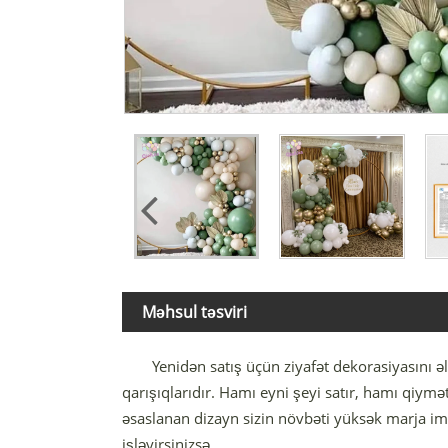
Məhsul təsviri
Yenidən satış üçün ziyafət dekorasiyasını əl
qarışıqlarıdır. Hamı eyni şeyi satır, hamı qiymə
əsaslanan dizayn sizin növbəti yüksək marja imz
işləyirsinizsə.