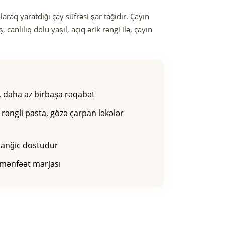
araq yaratdığı çay süfrəsi şar tağıdır. Çayın
 canlılıq dolu yaşıl, açıq ərik rəngi ilə, çayın
n, daha az birbaşa rəqabət
i rəngli pasta, gözə çarpan ləkələr
şlanğıc dostudur
n mənfəət marjası