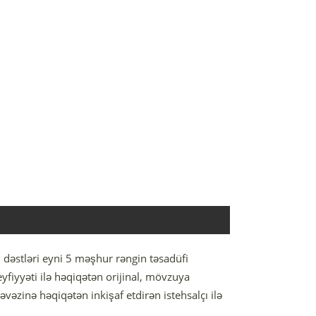
ti dəstləri eyni 5 məşhur rəngin təsadüfi
yfiyyəti ilə həqiqətən orijinal, mövzuya
əzinə həqiqətən inkişaf etdirən istehsalçı ilə