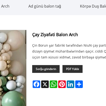
ı Arch
Ad günü balon tağ
Körpə Duş Bal
Çay Ziyafəti Balon Arch
Çin Borun şar fabriki tərəfindən NiuN çay part
dizayn qiymət müharibələrindən qaçır, ciddi QC
üçün tam xüsusi xidmət, zavod birbaşa qiymət
Sorğu göndərin
PDF Yüklə
Facebook
X
WhatsApp
Pinterest
LinkedIn
Share