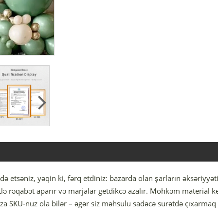
də etsəniz, yəqin ki, fərq etdiniz: bazarda olan şarların əksəriyyə
tlə rəqabət aparır və marjalar getdikcə azalır. Möhkəm material ke
a SKU-nuz ola bilər – əgər siz məhsulu sadəcə surətdə çıxarmaq əv