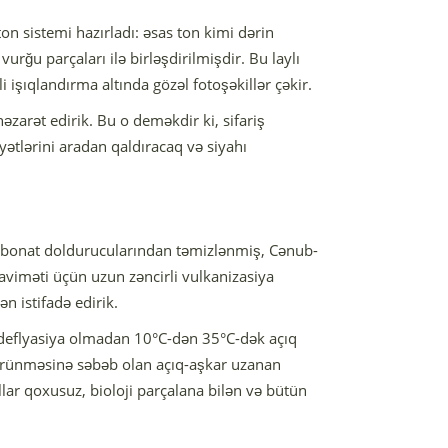
n sistemi hazırladı: əsas ton kimi dərin
urğu parçaları ilə birləşdirilmişdir. Bu laylı
i işıqlandırma altında gözəl fotoşəkillər çəkir.
əzarət edirik. Bu o deməkdir ki, sifariş
yətlərini aradan qaldıracaq və siyahı
.
arbonat doldurucularından təmizlənmiş, Cənub-
üqaviməti üçün uzun zəncirli vulkanizasiya
 istifadə edirik.
li deflyasiya olmadan 10°C-dən 35°C-dək açıq
 görünməsinə səbəb olan açıq-aşkar uzanan
lar qoxusuz, bioloji parçalana bilən və bütün